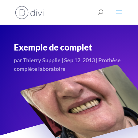
Exemple de complet
par
Thierry Supplie
|
Sep 12, 2013
|
Prothèse
complète laboratoire