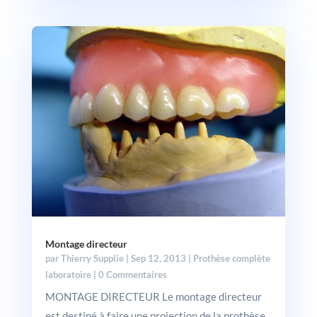
Montage directeur
par
Thierry Supplie
|
Sep 12, 2013
|
Prothèse complète
laboratoire
| 0 Commentaires
MONTAGE DIRECTEUR Le montage directeur
est destiné à faire une projection de la prothèse