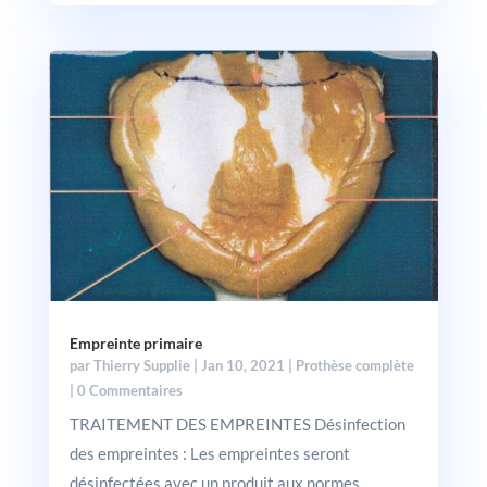
Empreinte primaire
par
Thierry Supplie
|
Jan 10, 2021
|
Prothèse complète
| 0 Commentaires
TRAITEMENT DES EMPREINTES Désinfection
des empreintes : Les empreintes seront
désinfectées avec un produit aux normes