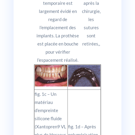
temporaire est
après la
largement évidé en
chirurgie,
regard de
les
l’emplacement des
sutures
implants. La prothèse
sont
est placée en bouche
retirées,,
pour vérifier
l’espacement réalisé.
fig. 1c – Un
matériau
d’empreinte
silicone fluide
(Xantopren9 VL
fig. 1d – Après
plus de Heraeus
polymérisation