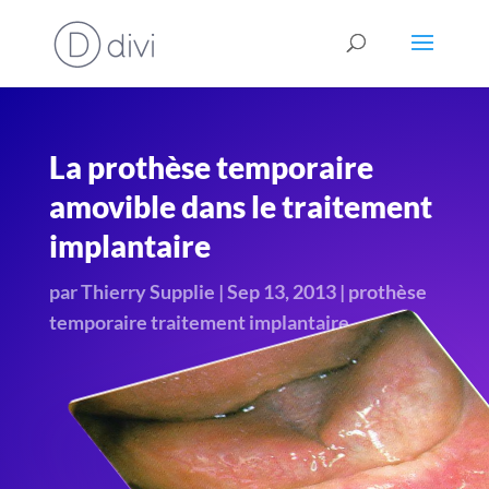
La prothèse temporaire
amovible dans le traitement
implantaire
par
Thierry Supplie
|
Sep 13, 2013
|
prothèse
temporaire traitement implantaire