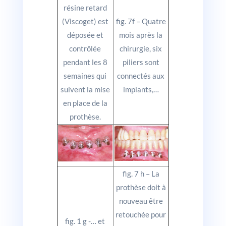
résine retard
(Viscoget) est
fig. 7f – Quatre
déposée et
mois après la
contrôlée
chirurgie, six
pendant les 8
piliers sont
semaines qui
connectés aux
suivent la mise
implants,…
en place de la
prothèse.
fig. 7 h – La
prothèse doit à
nouveau être
retouchée pour
fig. 1 g -… et