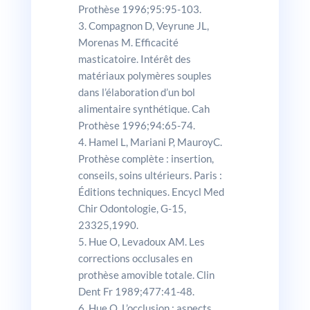
Prothèse 1996;95:95-103.
Compagnon D, Veyrune JL,
Morenas M. Effi­cacité
masticatoire. Intérêt des
matériaux polymères souples
dans l’élaboration d’un bol
alimentaire syn­thétique. Cah
Prothèse 1996;94:65-74.
Hamel L, Mariani P, MauroyC.
Prothèse com­plète : insertion,
conseils, soins ultérieurs. Paris :
Éditions techniques. Encycl Med
Chir Odontologie, G-15,
23325,1990.
Hue O, Levadoux AM. Les
corrections occlusales en
prothèse amovible totale. Clin
Dent Fr 1989;477:41-48.
Hue O. L’occlusion : aspects