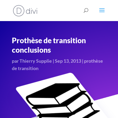
Prothèse de transition
conclusions
par
Thierry Supplie
|
Sep 13, 2013
|
prothèse
de transition