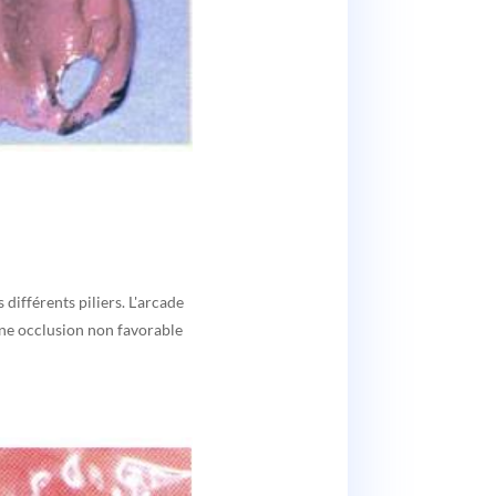
 différents piliers. L'arcade
une occlusion non favorable