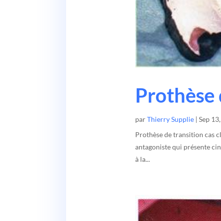
Prothèse 
par
Thierry Supplie
|
Sep 13
Prothèse de transition cas cl
antagoniste qui présente cin
à la...